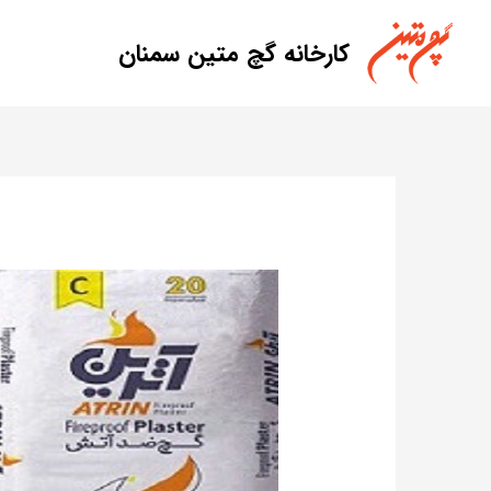
کارخانه گچ متین سمنان