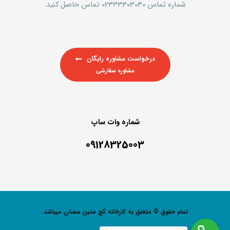
شماره تماس 02333303030 تماس حاصل کنید.
درخواست مشاوره رایگان
مشاوره سفارشی
شماره وات ساپ
09128325003
تمام حقوق © متعلق به کارخانه گچ متین سمنان میباشد.